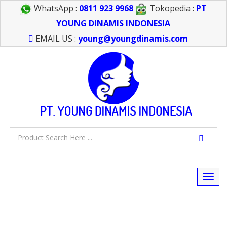
WhatsApp :
0811 923 9968
Tokopedia :
PT
YOUNG DINAMIS INDONESIA
EMAIL US :
young@youngdinamis.com
Togg
navi
FEEL FREE TO CALL US > 021 6232 0266