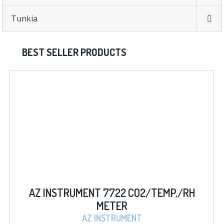
Tunkia
BEST SELLER PRODUCTS
2/TEMP./RH
AZ INSTRUMENT 8403 D.O.
METER
T
AZ INSTRUMENT