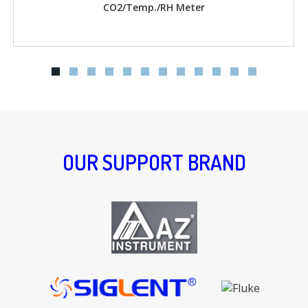
er
D.O. w/ memory Met
OUR SUPPORT BRAND