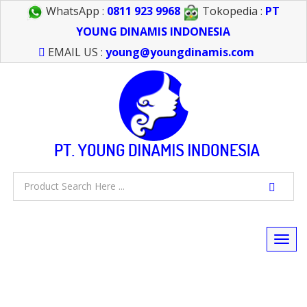
WhatsApp :
0811 923 9968
Tokopedia :
PT
YOUNG DINAMIS INDONESIA
EMAIL US :
young@youngdinamis.com
Togg
navi
FEEL FREE TO CALL US > 021 6232 0266