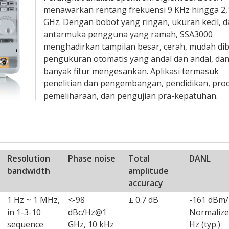
menawarkan rentang frekuensi 9 KHz hingga 2,1
GHz. Dengan bobot yang ringan, ukuran kecil, 
antarmuka pengguna yang ramah, SSA3000
menghadirkan tampilan besar, cerah, mudah dib
pengukuran otomatis yang andal dan andal, da
banyak fitur mengesankan. Aplikasi termasuk
penelitian dan pengembangan, pendidikan, prod
pemeliharaan, dan pengujian pra-kepatuhan.
Resolution
Phase noise
Total
DANL
bandwidth
amplitude
accuracy
1 Hz ~ 1 MHz,
<-98
± 0.7 dB
-161 dBm/
in 1-3-10
dBc/Hz@1
Normalize
sequence
GHz, 10 kHz
Hz (typ.)