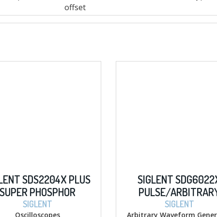
offset
LENT SDS2204X PLUS
SIGLENT SDG6022
SUPER PHOSPHOR
PULSE/ARBITRAR
OSCILLOSCOPES
WAVEFORM GENERA
SIGLENT
SIGLENT
Oscilloscopes
Arbitrary Waveform Gener