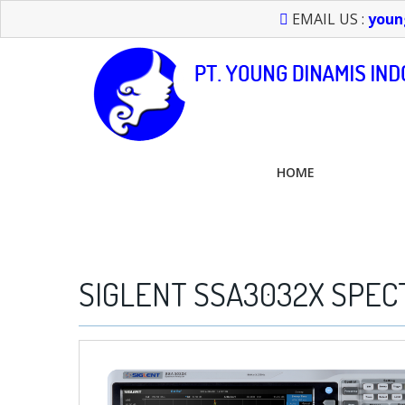
EMAIL US :
youn
HOME
FEEL FREE TO CALL US > 021 6232 0266
SIGLENT SSA3032X SPE