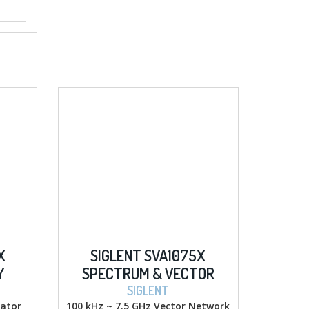
X
SIGLENT SVA1075X
Y
SPECTRUM & VECTOR
TOR
NETWORK ANALYZERS
SIGLENT
ator
100 kHz ~ 7.5 GHz Vector Network