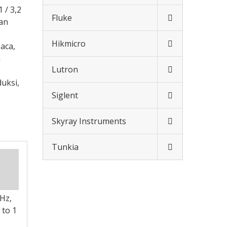
 / 3,2
Fluke
dan
Hikmicro
aca,
n
Lutron
uksi,
Siglent
Skyray Instruments
Tunkia
Hz,
 to 1