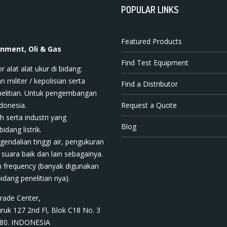
POPULAR LINKS
Featured Products
onment, Oli & Gas
Find Test Equipment
t ala​t​​​ ukur di bidang:
n militer / kepolisian serta
Find a Distributor
nelitian. Untuk pengembangan
donesia.
Request a Quote
h serta industri yang
Blog
dang listrik.
ngendalian tinggi air, pengukuran
 suara baik dan lain sebagainya.
 frequency (banyak digunakan
bidang penelitian nya).
rade Center,
ruk 127 2nd Fl, Blok C18 No. 3
1180. INDONESIA