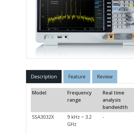
Description
Feature
Review
Model
Frequency
Real time
range
analysis
bandwidth
SSA3032X
9 kHz ~ 3.2
-
GHz